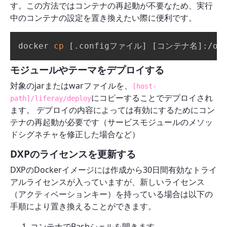
す。この方法ではコンテナの再起動が不要なため、実行
中のコンテナの設定を置き換えたい際に便利です。
docker 
cp
[
.configファイル
]
[
コンテナ名
]
:/op
モジュールやテーマをデプロイする
対象のjarまたはwarファイルを、
[host-
にコピーすることでデプロイされ
path]/liferay/deploy
ます。 デプロイの内容によっては有効にするためにコン
テナの再起動が必要です（サービスモジュールのメソッ
ドシグネチャを修正した場合など）
DXPのライセンスを更新する
DXPのDockerイメージには作成から30日間有効なトライ
アルライセンスが入っていますが、新しいライセンス
（アクティベーションキー）を持っている場合は以下の
手順により置き換えることができます。
コンテナでBashシェルを開きます