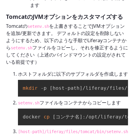
ます
TomcatのJVMオプションをカスタマイズする
Tomcatの
を上書きすることでJVMオプション
setenv.sh
を追加/更新できます。 デフォルトの設定を削除しない
ようにするため、以下のような手順でLiferayコンテナか
ら
ファイルをコピーし、それを修正するように
setenv.sh
してください（上述のバインドマウントの設定がされて
いる前提です）
ホストフォルダに以下のサブフォルダを作成します
mkdir
 -p 
[
host-path
]
/liferay/files/to
ファイルをコンテナからコピーします
setenv.sh
docker 
cp
[
コンテナ名
]
:/opt/liferay/tom
[host-path]/liferay/files/tomcat/bin/setenv.sh