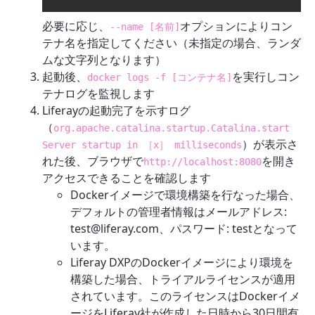
必要に応じ、
オプションによりコン
--name [名前]
テナ名を指定してください（未指定の場合、ランダ
ムな文字列となります）
起動後、
を実行しコン
docker logs -f [コンテナ名]
テナログを監視します
Liferayの起動完了を示すログ
（
org.apache.catalina.startup.Catalina.start
）が表示さ
Server startup in ［x］ milliseconds
れた後、ブラウザで
を開き
http://localhost:8080
アクセスできることを確認します
Dockerイメージで環境構築を行なった場合、
デフォルトの管理者情報はメールアドレス:
test@liferay.com、パスワード: testとなって
います。
Liferay DXPのDockerイメージにより環境を
構築した場合、トライアルライセンスが適用
されています。このライセンスはDockerイメ
ージをLiferay社が作成した日時から30日間有