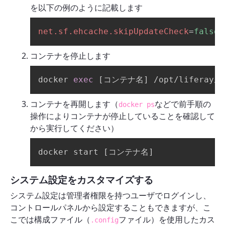
を以下の例のように記載します
net.sf.ehcache.skipUpdateCheck
=
false
コンテナを停止します
docker 
exec
[
コンテナ名
]
 /opt/liferay/t
コンテナを再開します（
などで前手順の
docker ps
操作によりコンテナが停止していることを確認して
から実行してください）
docker start 
[
コンテナ名
]
システム設定をカスタマイズする
システム設定は管理者権限を持つユーザでログインし、
コントロールパネルから設定することもできますが、こ
こでは構成ファイル（
ファイル）を使用したカス
.config