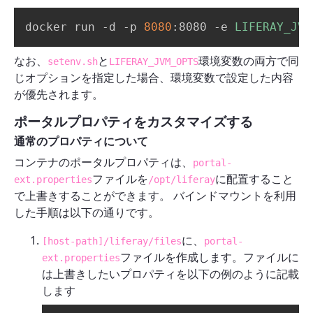
docker run -d -p 
8080
:8080 -e 
LIFERAY_JVM
なお、
と
環境変数の両方で同
setenv.sh
LIFERAY_JVM_OPTS
じオプションを指定した場合、環境変数で設定した内容
が優先されます。
ポータルプロパティをカスタマイズする
通常のプロパティについて
コンテナのポータルプロパティは、
portal-
ファイルを
に配置すること
ext.properties
/opt/liferay
で上書きすることができます。 バインドマウントを利用
した手順は以下の通りです。
に、
[host-path]/liferay/files
portal-
ファイルを作成します。ファイルに
ext.properties
は上書きしたいプロパティを以下の例のように記載
します