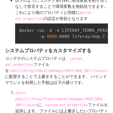
以下のようにコンテナ実行時に環境変数を割り当て
なしで宣言することで環境変数を無効化できます。
これにより他のプロパティと同様に
portal-
の設定が有効となります
ext.properties
docker run -d -e LIFERAY_TERMS_PERIOE
        -p 
8080
:8080 liferay/dxp:7.4.
システムプロパティをカスタマイズする
コンテナのシステムプロパティは、
system-
ファイル
ext.properties
を
/opt/liferay/tomcat/webapps/ROOT/WEB-INF/classes/
に配置することで上書きすることができます。 バインド
マウントを利用した手順は以下の通りです。
[host-
path]/liferay/files/tomcat/webapps/ROOT/WEB-
に、
ファイルを
INF/classes
system-ext.properties
追加します。ファイルには上書きしたいプロパティ