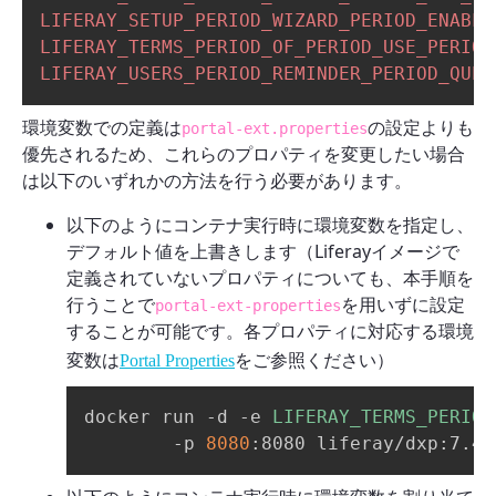
LIFERAY_SETUP_PERIOD_WIZARD_PERIOD_ENABLE
LIFERAY_TERMS_PERIOD_OF_PERIOD_USE_PERIOD
LIFERAY_USERS_PERIOD_REMINDER_PERIOD_QUER
環境変数での定義は
の設定よりも
portal-ext.properties
優先されるため、これらのプロパティを変更したい場合
は以下のいずれかの方法を行う必要があります。
以下のようにコンテナ実行時に環境変数を指定し、
デフォルト値を上書きします（Liferayイメージで
定義されていないプロパティについても、本手順を
行うことで
を用いずに設定
portal-ext-properties
することが可能です。各プロパティに対応する環境
変数は
をご参照ください）
Portal Properties
docker run -d -e 
LIFERAY_TERMS_PERIOE
        -p 
8080
:8080 liferay/dxp:7.4.