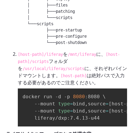
    │       ├───files

    │       ├───patching

    │       └───scripts

    └───scripts

            ├───pre-startup

            ├───pre-configure

を
に、
[host-path]/liferay
/mnt/liferay
[host-
フォルダ
path]/scripts
を
に、それぞれバイン
/usr/local/liferay/scripts
ドマウントします。
は絶対パスで入力
[host-path]
する必要があるのでご注意ください。
docker run -d -p 
8080
:8080 
\
    --mount 
type
=
bind,source
=
[
host-pa
    --mount 
type
=
bind,source
=
[
host-pa