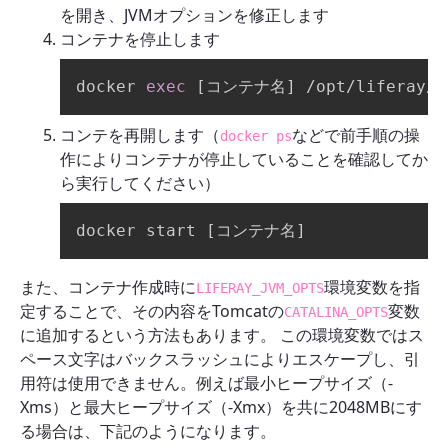
を開き、JVMオプションを修正します
コンテナを停止します
docker 
exec
[
コンテナ名
]
 /opt/liferay/t
コンテを再開します（
などで前手順の操
docker ps
作によりコンテナが停止していることを確認してか
ら実行してください）
docker start 
[
コンテナ名
]
また、コンテナ作成時に
環境変数を指
LIFERAY_JVM_OPTS
定することで、その内容をTomcatの
変数
CATALINA_OPTS
に追加するという方法もあります。 この環境変数ではス
ペース文字はバックスラッシュによりエスケープし、引
用符は使用できません。例えば最小ヒープサイズ（-
Xms）と最大ヒープサイズ（-Xmx）を共に2048MBにす
る場合は、下記のようになります。