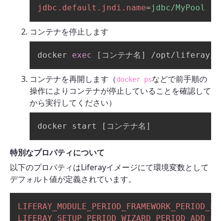
jdbc.default.jndi.name
=
jdbc/MyPool
コンテナを停止します
docker 
exec
[
コンテナ名
]
 /opt/liferay/t
コンテナを再開します（
などで前手順の
docker ps
操作によりコンテナが停止していることを確認して
から実行してください）
docker start 
[
コンテナ名
]
特別なプロパティについて
以下のプロパティはLiferayイメージにて環境変数として
デフォルト値が定義されています。
LIFERAY_MODULE_PERIOD_FRAMEWORK_PERIOD_PR
LIFERAY_SETUP_PERIOD_WIZARD_PERIOD_ADD_PE