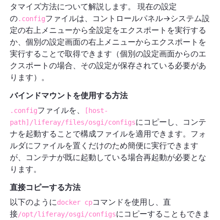
タマイズ方法について解説します。 現在の設定
の
ファイルは、コントロールパネル→システム設
.config
定の右上メニューから全設定をエクスポートを実行する
か、個別の設定画面の右上メニューからエクスポートを
実行することで取得できます（個別の設定画面からのエ
クスポートの場合、その設定が保存されている必要があ
ります）。
バインドマウントを使用する方法
ファイルを、
.config
[host-
にコピーし、コンテ
path]/liferay/files/osgi/configs
ナを起動することで構成ファイルを適用できます。フォ
ルダにファイルを置くだけのため簡便に実行できます
が、コンテナが既に起動している場合再起動が必要とな
ります。
直接コピーする方法
以下のように
コマンドを使用し、直
docker cp
接
にコピーすることもできま
/opt/liferay/osgi/configs