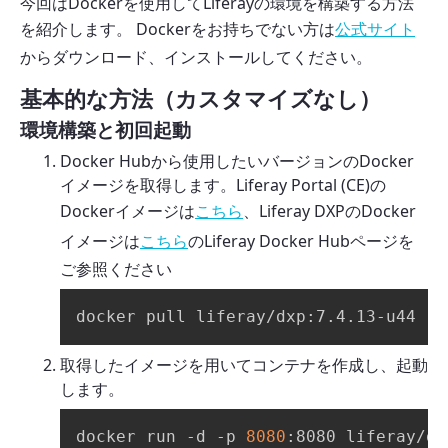
今回はDockerを使用してLiferayの環境を構築する方法
を紹介します。 Dockerをお持ちでない方は
公式サイト
からダウンロード、インストールしてください。
基本的な方法（カスタマイズなし）
環境構築と初回起動
Docker Hubから使用したいバージョンのDocker
イメージを取得します。Liferay Portal (CE)の
Dockerイメージは
、Liferay DXPのDocker
こちら
イメージは
のLiferay Docker Hubページを
こちら
ご参照ください
docker pull liferay/dxp:7.4.13-u44
取得したイメージを用いてコンテナを作成し、起動
します。
docker run -d -p 
8080
:8080 liferay/dx