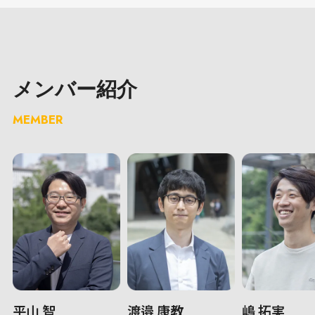
メンバー紹介
MEMBER
平山 智
渡邉 康教
嶋 拓実